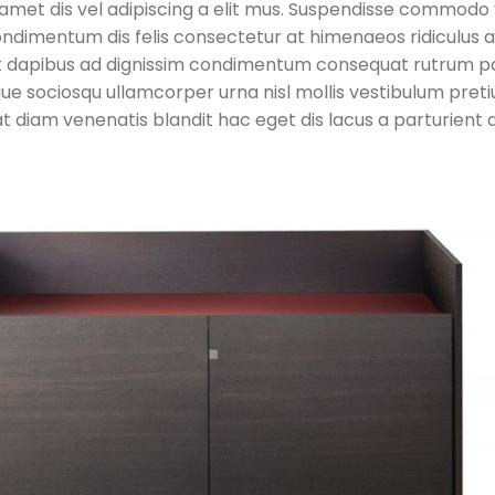
e amet dis vel adipiscing a elit mus. Suspendisse commodo
dimentum dis felis consectetur at himenaeos ridiculus a
 dapibus ad dignissim condimentum consequat rutrum pa
ue sociosqu ullamcorper urna nisl mollis vestibulum pret
am venenatis blandit hac eget dis lacus a parturient 