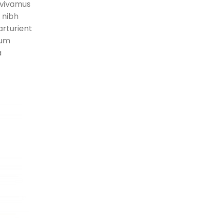
 vivamus
 nibh
rturient
ium
a