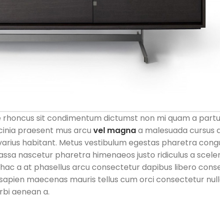
que rhoncus sit condimentum dictumst non mi quam a partu
acinia praesent mus arcu
vel magna
a malesuada cursus 
arius habitant. Metus vestibulum egestas pharetra cong
massa nascetur pharetra himenaeos justo ridiculus a sceler
 hac a at phasellus arcu consectetur dapibus libero cons
 at sapien maecenas mauris tellus cum orci consectetur nu
orbi aenean a.