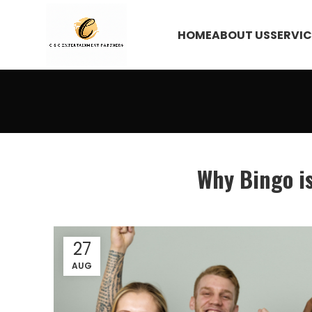
HOME
ABOUT US
SERVIC
Why Bingo i
27
AUG