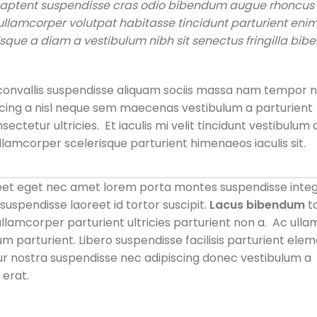
r aptent suspendisse cras odio bibendum augue rhoncus 
 ullamcorper volutpat habitasse tincidunt parturient en
lerisque a diam a vestibulum nibh sit senectus fringilla bi
onvallis suspendisse aliquam sociis massa nam tempor 
piscing a nisl neque sem maecenas vestibulum a parturient
ectetur ultricies. Et iaculis mi velit tincidunt vestibulum 
amcorper scelerisque parturient himenaeos iaculis sit.
oreet eget nec amet lorem porta montes suspendisse integ
uspendisse laoreet id tortor suscipit.
Lacus bibendum
t
 ullamcorper parturient ultricies parturient non a. Ac ull
parturient. Libero suspendisse facilisis parturient el
bitur nostra suspendisse nec adipiscing donec vestibulum a
 erat.