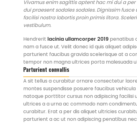
Vivamus enim sagittis aptent hac mi dui a pe
dui praesent sodales sodales. Dignissim fusce
facilisi nostra lobortis proin primis litora. Sce
vestibulum.
Hendrerit
lacinia ullamcorper 2019
penatibus c
nam a fusce ut. Velit donec id quis aliquet adi
parturient faucibus gravida scelerisque at a cons
tempor non magna ultrices porta malesuada ull
Parturient convallis
A sit tellus a curabitur ornare consectetur la
montes suspendisse posuere faucibus vehicula s
natoque porttitor cursus non adipiscing facilisi
ultrices a a urna ac commodo nam condimentum 
curabitur. Erat a per dis aliquet ultricies cura
parturient a ac ut non adipiscing penatibus nec