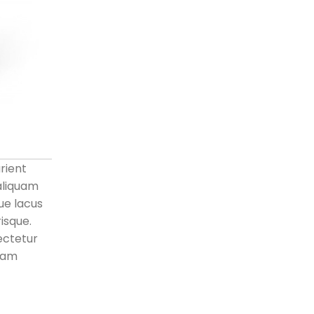
rient
aliquam
ue lacus
isque.
ectetur
llam