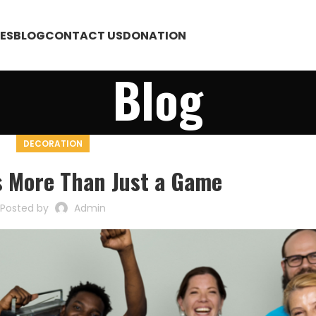
ES
BLOG
CONTACT US
DONATION
Blog
DECORATION
s More Than Just a Game
Posted by
Admin