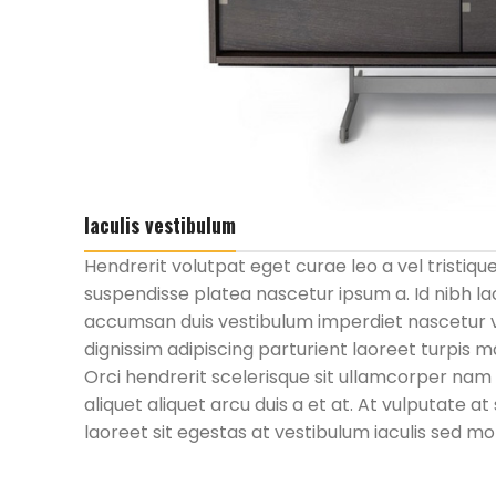
Iaculis vestibulum
Hendrerit volutpat eget curae leo a vel tristi
suspendisse platea nascetur ipsum a. Id nibh l
accumsan duis vestibulum imperdiet nascetur v
dignissim adipiscing parturient laoreet turpis 
Orci hendrerit scelerisque sit ullamcorper nam
aliquet aliquet arcu duis a et at. At vulputate
laoreet sit egestas at vestibulum iaculis sed m