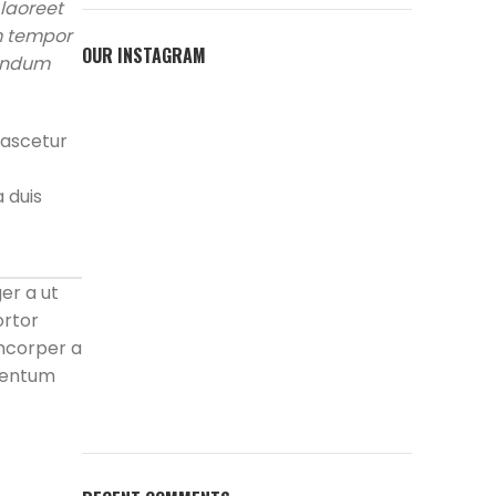
laoreet
im tempor
OUR INSTAGRAM
bendum
nascetur
a duis
er a ut
ortor
amcorper a
ementum