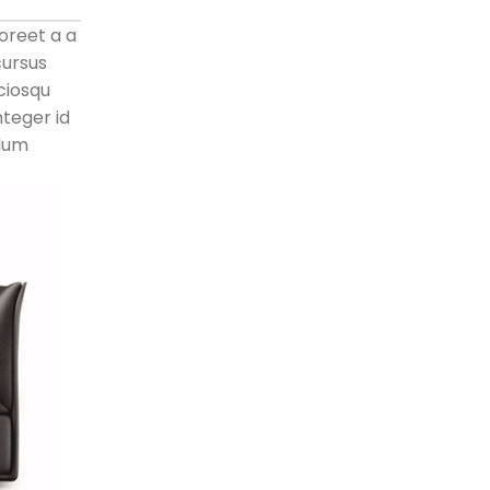
oreet a a
cursus
ciosqu
nteger id
ndum